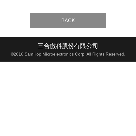
BACK
三合微科股份有限公司
©2016 SamHop Microelectronics Corp. All Rights Reserved.