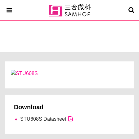
STU608S
Download
STU608S Datasheet