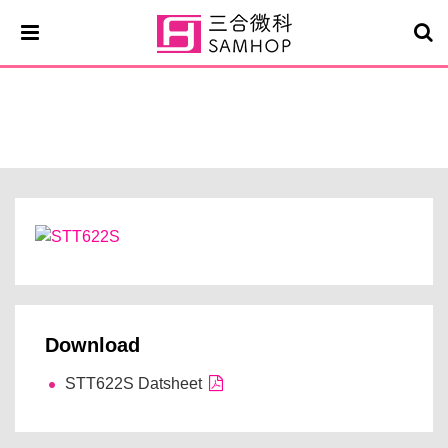
STT622S
Download
STT622S Datsheet