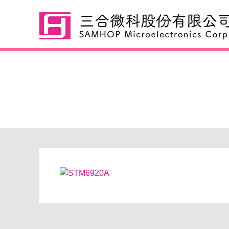
STM6920A